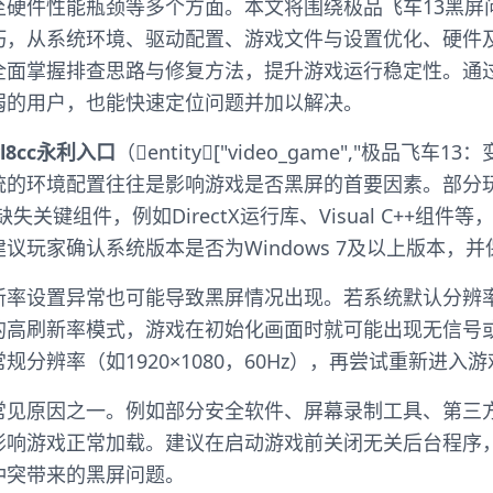
至硬件性能瓶颈等多个方面。本文将围绕极品飞车13黑屏
巧，从系统环境、驱动配置、游戏文件与设置优化、硬件
全面掌握排查思路与修复方法，提升游戏运行稳定性。通
弱的用户，也能快速定位问题并加以解决。
yl8cc永利入口
（entity["video_game","极品飞车13：变速
作系统的环境配置往往是影响游戏是否黑屏的首要因素。部
缺失关键组件，例如DirectX运行库、Visual C++组
议玩家确认系统版本是否为Windows 7及以上版本，
新率设置异常也可能导致黑屏情况出现。若系统默认分辨
的高刷新率模式，游戏在初始化画面时就可能出现无信号
分辨率（如1920×1080，60Hz），再尝试重新进入游
常见原因之一。例如部分安全软件、屏幕录制工具、第三
影响游戏正常加载。建议在启动游戏前关闭无关后台程序，
冲突带来的黑屏问题。